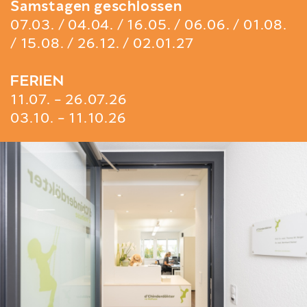
Samstagen geschlossen
07.03. / 04.04. / 16.05. / 06.06. / 01.08.
/ 15.08. / 26.12. / 02.01.27
FERIEN
11.07. - 26.07.26
03.10. - 11.10.26