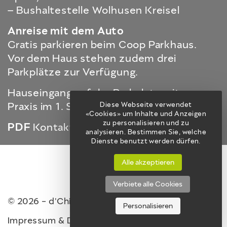
– Bushaltestelle Wolhusen Kreisel
Anreise mit dem Auto
Gratis parkieren beim Coop Parkhaus.
Vor dem Haus stehen zudem drei
Parkplätze zur Verfügung.
Hauseingang auf der Parkplatzseite.
Praxis im 1. Stock (mit Lift zugänglich).
Diese Webseite verwendet
«Cookies» um Inhalte und Anzeigen
zu personalisieren und zu
PDF
Kontakt und Zufahrt
analysieren. Bestimmen Sie, welche
Dienste benutzt werden dürfen.
Alle akzeptieren
Verbiete alle Cookies
© 2026 - d'Chinderdökter vo Wolhuse
Personalisieren
Impressum & Datenschutz