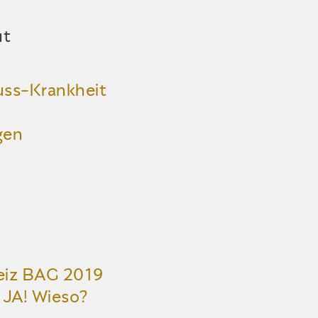
ut
ss-Krankheit
gen
eiz BAG 2019
 JA! Wieso?