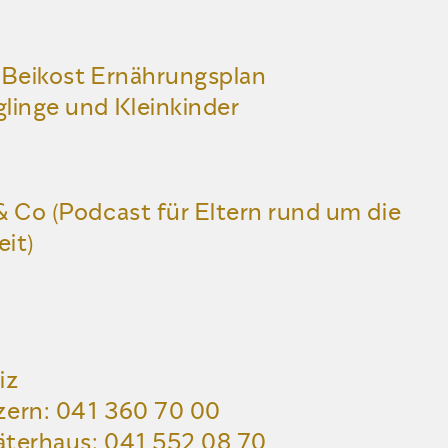
 Beikost Ernährungsplan
linge und Kleinkinder
& Co (Podcast für Eltern rund um die
it)
iz
zern:
041 360 70 00
äterhaus:
041 552 08 70